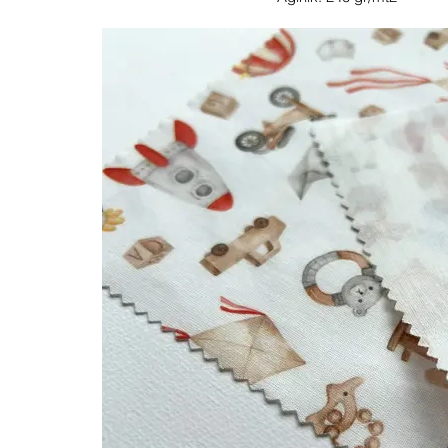
Genişlik: 170 cm
Renk: Özelleştirilebilir
NOT: Farklı ağırlık veya genişlik istiyorsanız lütfen 
Lupine Tekstil'in %80 pamuk ve %20 polyesterden 
Boyalı Nicky Kadife Kumaşı, sizi konforun ve in
örneğini yaşamaya davet ediyor. Kadifemsi yumuşa
kumaş, çok çeşitli yaratıcı girişimleri öne çıkarmak
üretilmiştir. Kadifemsi yumuşaklığıyla, çok çeşitli k
kendine yer buluyor. Hafif sabahlıklardan rahat pijam
şıklık ve benzersiz rahatlık saçan gösterişli ev kıy
Modayı işlevsellikle kusursuz bir şekilde birleştiren
jogger'lar ve sportif ceketler gibi modaya uygun şık a
ya da iç mekanlarınıza gösterişli bir dokunuş katan k
lüks döşemeler gibi sofistike ev dekorasyon öğel
yaşam alanlarınızı yükseltin. Ayrıca, gösterişli elbisel
gibi çeşitli giyim ürünlerini de kullanılarak her ür
de zamansız zarafetten söz etmesini sağlar. Lupine Te
Boyalı Nicky Kadife kumaşı ile olanaklar hayal gücün