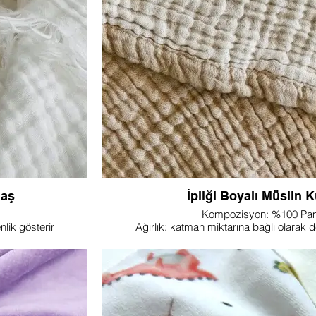
çok yönlü kumaşın
seçici ebeveynler için çok yönlü ve şık bir se
waffle dokusunun
Her bebek tekstil ürününü gerçekten özel kılan ö
iştirin.
ve rahat bir dokudan oluşan olağanüstü bir 
Tekstil'i seçin. Markanızı, seçici ebeveynlerin 
tasarım ve konforun mükemmel karışı
maş
İpliği Boyalı Müslin
Kompozisyon: %100 Pa
nlik gösterir
Ağırlık: katman miktarına bağlı olarak d
olarak mevcuttur
Katman miktarı: çift katlı, üç katlı, 4 katlı
Genişlik: 145 veya 240
Renk: Özelleştirilebili
iletişime geçiniz.
NOT: Farklı ağırlık veya genişlik istiyorsanız 
an seçenekleriyle
Lupine Tekstil'in İpliği Boyalı Müslin Kumaşıy