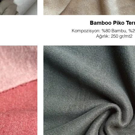
Bamboo Piko Ter
Kompozisyon: %80 Bambu, %20
Ağırlık: 250 gr/mt2
Genişlik: 195 cm
Renk: Özelleştirilebili
iletişime geçiniz.
NOT: Farklı ağırlık veya genişlik istiyorsanız 
Lupine Textile'in %80 bambu ve %20 polyeste
arıyla tanınan %100
Bambu Piko Terry Kumaşı ile lüks konfor d
Ranforce Kumaş
olağanüstü kumaş, ciltte görkemli bir his su
 ince bir dokumaya
dokuya sahiptir. Bambu liflerinin doğal anti
okuyu korurken güç
özellikleri, bu kumaşı çeşitli uygulamalar 
u çarşaflar, yastık
haline getiriyor. Sürdürülebilirlik göz önünde
li yatak takımları
Bambu Piko Terry yalnızca çevreye duyarlı 
 ideal bir seçim
zamanda ev giyimi yaratmak için de mükem
lbiseler, gömlekler
dayanıklılığı artırarak kreasyonlarınızın zaman
k güzel bir şekilde
sağlar. Bu kumaşı yazlık giysiler, şortlar, elb
 uzanır ve karmaşık
kıyafetleri gibi moda giysiler için ideal hal
le'in %100 Pamuklu
serinletici etkisinin ek faydasını deneyimleyin. 
ı konforuyla
dokunuşun her elyafta kusursuz bir şekilde bu
Bambu Piko Terry Kumaşının çevre dostu lüksü 