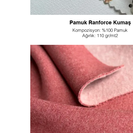
Pamuk Ranforce Kumaş
Kompozisyon: %100 Pamuk
Ağırlık: 110 gr/mt2
Genişlik: 240 cm
Desen ve Renk: Kişiselleştirilebilir
NOT: Farklı ağırlık veya genişlik istiyorsanız lütfen 
Kendinizi, seçkin özellikleri ve çok yönlü uygulamal
pamuklu lüks bir tekstil olan Lupine Textile'in 
dünyasına bırakın. Yüksek iplik tel sayısına sahip
sahip olan bu kumaş, ciltte pürüzsüz ve canlı bir d
ve dayanıklılık sağlar. Doğal nefes alma özelliği, on
kılıfları ve nevresimler de dahil olmak üzere gösteriş
oluşturmak ve rahat bir gece uykusu sağlamak için
haline getiriyor. Ek olarak, Ranforce kumaşı yazlık e
ve pijamalar gibi hafif ve şık giysilerin yapımında ço
kullanılır. Çok yönlülüğü kapitone projelerine kadar
dikişler için pürüzsüz bir tuval sağlar. Lupine Texti
Ranforce Kumaşının zamansız zarafeti ve kalıc
kreasyonlarınızı yükseltin.