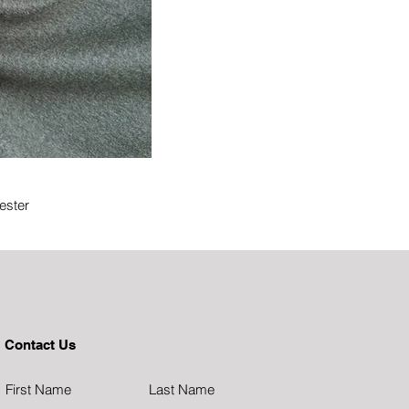
ester
r
lütfen iletişime geçiniz.
ıf %100 polyester kumaş
benzersiz sıcaklığını ve
Contact Us
 özellik ile tasarlanan bu
sağlayarak her yıkamada
eri onu çeşitli uygulamalar
First Name
Last Name
uk mevsimlerde yalıtım ve