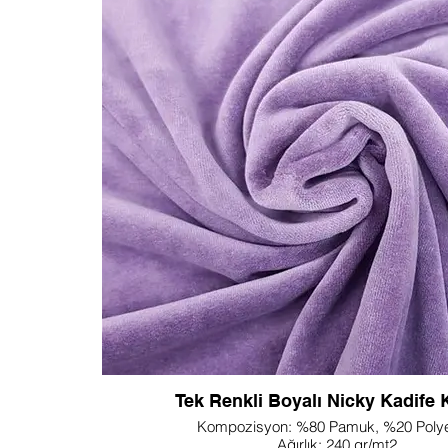
sunulan Lupine Tekstil'in Müslin Kumaşının saf za
yönlülüğünü ortaya çıkarın. Hassas bir dokunuşla t
çok sayıda uygulama için mükemmel olan hafif ve nef
sunar. Gevşek ve açık dokuma yapısı yumuşak bir şe
giysilere, ev tekstillerine ve aksesuarlara havadar 
Kumaşın kalınlığını özel gereksinimlerinize göre u
tanıyan çift katmanlı , 3 katman ve 4 katman dahi
katman seçeneklerini keşfedin. Yumuşaklığı ve rah
Müslin Kumaşımız, hassas ciltlere yumuşak bir 
bebek eşyaları için ideal bir seçimdir. İster havadar y
rahat kundak battaniyeleri yaratıyor olun, bu kuma
zamansız çekiciliğini benimseyin. Lupine Tekstil'in 
bu kumaşın ruhani çekiciliğinin her dikişte benze
buluştuğu bir yaratıcılık dünyasını keşfetmeye dav
Tekstil'in özelleştirilebilir katman seçenekleriyle su
hafif lüksüyle tasarımlarınızı yükselti
Tek Renkli Boyalı Nicky Kadife
Kompozisyon: %80 Pamuk, %20 Polye
Ağırlık: 240 gr/mt2