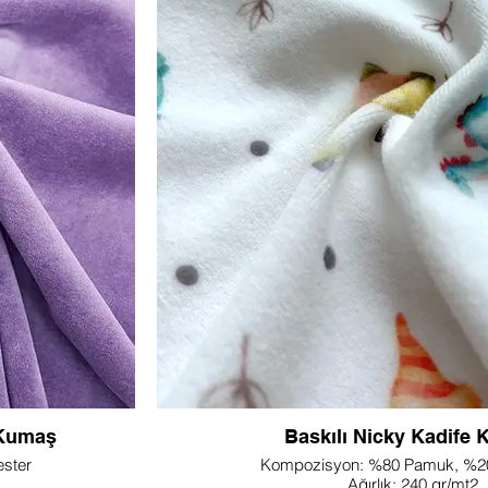
rafetini ve çok
yaratıcılıkla kusursuz bir şekilde harmanlayan b
asarlanan bu kumaş,
Boyalı Müslin kumaşımızı farklı kılan şey, dinam
es alabilen bir his
tasarımlara olanak tanıyan iki taraflı farklı re
ffaflık sağlayarak
çizgili desenlerimizi keşfedin veya yaratıcı Ja
bir kalite katar.
keyfini çıkararak eserlerinize ekstra bir görs
yarlamanıza olanak
l olmak üzere ek
Bu çok yönlü kumaş, müslin kumaşın hafif ve ne
atlığıyla tanınan
korur ve bu da onu çeşitli uygulamalar için idea
dokunuş sağlayan
İplik boyama işlemi renklerin canlı ve parl
azlık giysiler ister
tasarımlarınızın uzun ömürlü olmasını sağlar. İs
şın sadeliğini ve
tekstilleri veya benzersiz aksesuarlar hayal edi
Müslin Kumaşı sizi,
özelleştirilebilir seçeneklere sahip İplik Boyalı
rsiz rahatlıkla
vizyonlarınızı hayata geçirmeye davet ediyor.
et ediyor. Lupine
buluştuğu Lupine Tekstil'in İplik Boyalı Müsli
nulan Müslin Kumaşın
ve sanatsal olanaklarıyla tasarımları
n.
 Kumaş
Baskılı Nicky Kadife
ster
Kompozisyon: %80 Pamuk, %20
Ağırlık: 240 gr/mt2