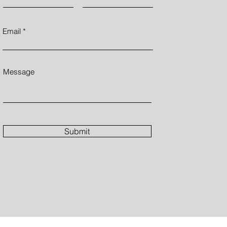
e eşarplar gibi şık kışlık
ık hem de zarafet katan
 bu çok yönlü kumaşla
Email
in Polar Kumaşı konfor,
rışımının anahtarıdır ve el
m de dayanıklı olmasını
Message
Submit