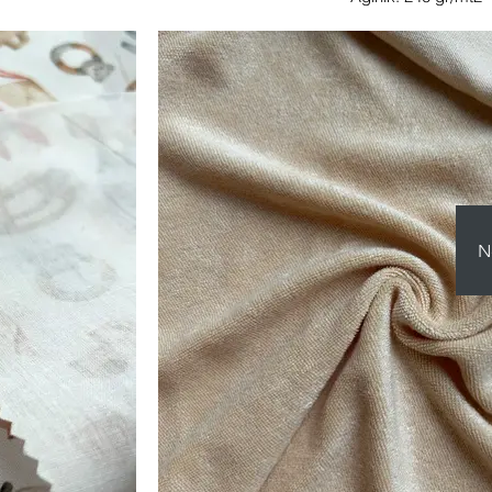
Genişlik: 170 cm
Desen: Özelleştirilebili
iletişime geçiniz.
NOT: Farklı ağırlık veya genişlik istiyorsanız 
oluşan Tek Renkli
ce zevkin somut
Konfor ve stili yeni bir seviyeye taşımak içi
klığına sahip bu
ve %20 polyesterden oluşan lüks bir karışım
 için titizlikle
Baskılı Nicky Kadife Kumaşının gösterişli cazib
ullanım alanlarında
kumaş, kadifemsi bir yumuşaklık sunarak du
a takımlarına kadar,
bir dokunuş yaratır.
afetleri yaratın.
 şık kapüşonlular,
Baskılı Nicky Kadife Kumaşımız sıradanlığın
N
ktif giyim parçaları
olanakları dünyasını keşfetmenize olanak tanır.
adife kırlentler ve
tasarımları her parçayı benzersiz bir sanat es
eri tasarlayarak
gösterişli ev kıyafetleri, bebek kıyafetleri, göz
er, etekler ve üstler
sofistike ev dekorasyonu hayal ediyor olun, b
ünün hem konfor hem
zarafetle öne çıkmasını sa
kstil'in Tek Renkli
üz kadar sınırsız.
Pamuk-polyester karışımı, dayanıklılık ve ço
çeşitli uygulamalar için ideal bir seçim ha
yaratıcılıkla buluştuğu, lüksün her detayda 
Tekstil'in Baskılı Nicky Kadife Kumaşı ile tas