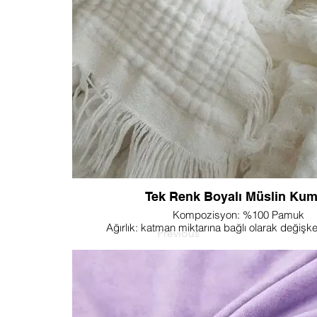
sadelik ve zarafet katmaya sizi davet ediyor. Bu 
sonsuz olanaklarını keşfedin ve tek renkli boyalı 
zamansız çekiciliğiyle kreasyonlarınızı gel
Tek Renk Boyalı Müslin Ku
Kompozisyon: %100 Pamuk
Ağırlık: katman miktarına bağlı olarak değişke
Previous
Katman miktarı: çift katlı, 3 katlı, 4 katlı müslin 
Genişlik: 145 veya 240 cm
Renk: Özelleştirilebilir
NOT: Farklı ağırlık veya genişlik istiyorsanız lütfen 
Artık benzersiz ihtiyaçlarınıza uyacak çeşitli katm