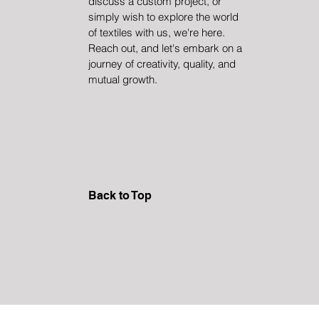
discuss a custom project, or
ideal bir seçim haline getiriyor. Dayanıklı polyesterle 
simply wish to explore the world
kumaş, uzun ömürlülüğü garanti ederek konfor 
of textiles with us, we're here.
kusursuz bir şekilde dengeleyen şık ve yalıtımlı kışl
için mükemmeldir. Doğal konfor ve dayanıklılığın ide
Reach out, and let's embark on a
modasının taleplerini rakipsiz bir sıcaklık dokunuş
journey of creativity, quality, and
Lupine Textile'in 3 İplik Kumaşının olağanüstü özell
mutual growth.
Back to Top