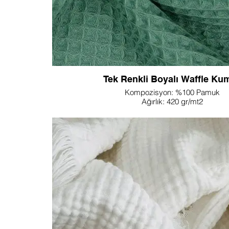
Tek Renkli Boyalı Waffle Ku
Kompozisyon: %100 Pamuk
Ağırlık: 420 gr/mt2
Genişlik: 150 cm
Desen: Tasarımınıza göre özelleştirileb
NOT: Farklı ağırlık veya genişlik istiyorsanız lütfen 
Konfor ve stilin lüks bir karışımı olan Lupin Textile'i
Waffle Kumaşının dokusal zarafetine kendinizi kap
şekilde üretilen bu kumaş, hoş bir dokunsal deneyim 
waffle örgüsüne sahiptir. Tek renkli boyama işlemi
tutarlı ve zengin bir renk tonu sağlayarak, sofistike 
Şık ev kıyafetleri ve rahat ev tekstilleri yaratmaktan r
zamansız kıyafetler tasarlamaya kadar çeşitli uygulam
Lupine Textile'in Tek Renkli Boyalı Waffle Kumaşı, h
konfor hem de rafine estetiğin bir öyküsünü anlattığ