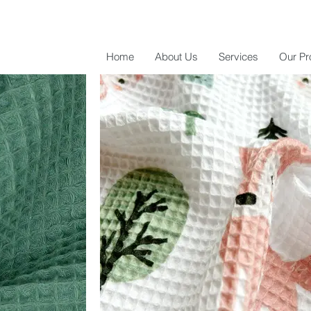
Home
About Us
Services
Our Pr