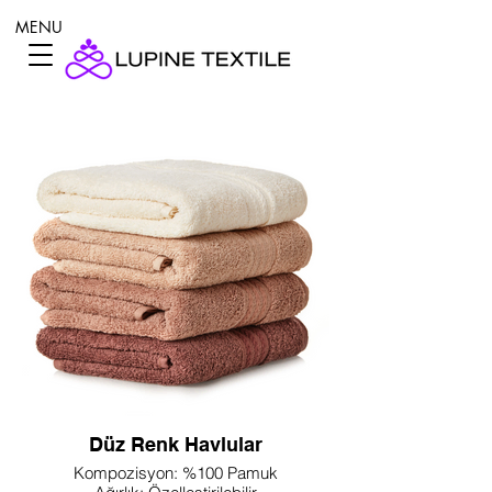
MENU
Düz Renk Havlular
Kompozisyon: %100 Pamuk